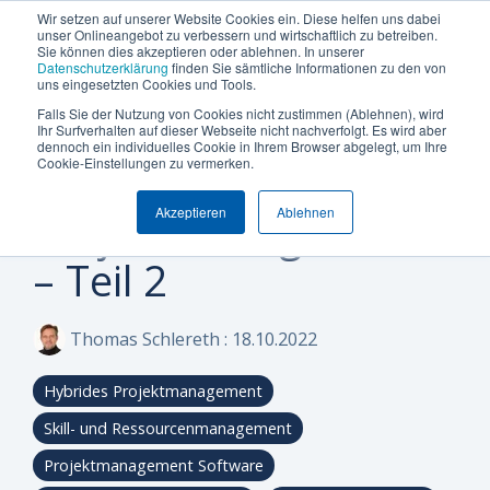
Termin vereinbaren
+49 (0) 89 512 65 100
Wir setzen auf unserer Website Cookies ein. Diese helfen uns dabei
unser Onlineangebot zu verbessern und wirtschaftlich zu betreiben.
Sie können dies akzeptieren oder ablehnen. In unserer
Datenschutzerklärung
finden Sie sämtliche Informationen zu den von
uns eingesetzten Cookies und Tools.
Falls Sie der Nutzung von Cookies nicht zustimmen (Ablehnen), wird
Was
Die
Insights
Was
Machen
Machen
Machen
Ihr Surfverhalten auf dieser Webseite nicht nachverfolgt. Es wird aber
Blog
Über Uns (Geschichte)
Unternehmensgröße
Plattform Überblick
Produkte
Branchen
dennoch ein individuelles Cookie in Ihrem Browser abgelegt, um Ihre
3 MINUTEN LESEZEIT
Sie
Sie
Sie
möchten
Can
&
uns
Cookie-Einstellungen zu vermerken.
Blockchain und
Warum Can Do
Whitepaper & eBooks
Integrationen
Enterprise
Ressourcen-
Maschinen-
den
den
den
Sie
Do
Best
auszeichnet
und
und
Akzeptieren
Ablehnen
ersten
ersten
ersten
Projektmanagement
Mittelstand
Partner
Hybride Mastercalss
Reporting & BI
steuern
Plattform
Practices
Skill-
Anlagenbau
Schritt
Schritt
Schritt
– Teil 2
Zertifizierungen
KI-Funktionalität
Webinare & Videos
oder
Management
zu
zu
zu
IT &
optimieren?
mehr
mehr
mehr
Wissen-Wiki
Sicherheit & Hosting
Nachhaltigkeit
Portfolio-
Software
Effizienz!
Effizienz!
Effizienz!
Thomas Schlereth
:
18.10.2022
&
Karriere
Anwender der Can Do Software
Projekt-
Sind Sie
Sind Sie
Sind Sie
Hybrides Projektmanagement
FAQs
Management
neugierig,
neugierig,
neugierig,
ob Can Do
ob Can Do
ob Can Do
Skill- und Ressourcenmanagement
Newsletter
Controlling
Ihre
Ihre
Ihre
Projektmanagement Software
&
Anforderungen
Anforderungen
Anforderungen