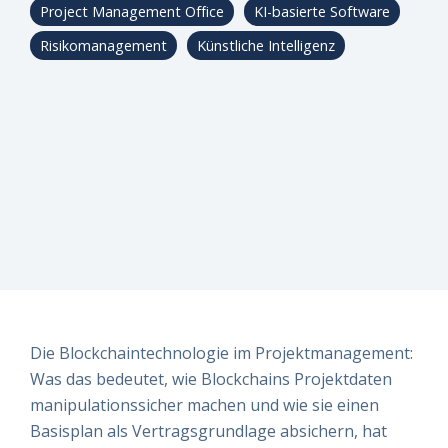
erfüllt?
erfüllt?
erfüllt?
risikomanagement
Project Management Office
KI-basierte Software
Vereinbaren
Vereinbaren
Vereinbaren
Live-
Sie am
Sie am
Sie am
Risikomanagement
Künstliche Intelligenz
besten
besten
besten
Einblicke
direkt
direkt
direkt
einen
einen
einen
Termin –
Termin –
Termin –
wir finden
wir finden
wir finden
es
es
es
gemeinsam
gemeinsam
gemeinsam
heraus!
heraus!
heraus!
Jetzt
Jetzt
Jetzt
Demo
Demo
Demo
buchen!
buchen!
buchen!
Die Blockchaintechnologie im Projektmanagement:
Was das bedeutet, wie Blockchains Projektdaten
manipulationssicher machen und wie sie einen
Basisplan als Vertragsgrundlage absichern, hat