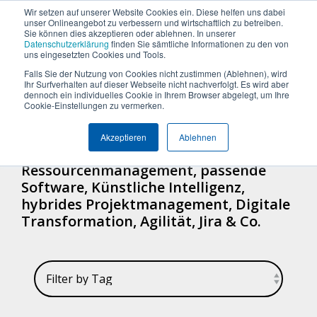
Termin vereinbaren
+49 (0) 89 512 65 100
Wir setzen auf unserer Website Cookies ein. Diese helfen uns dabei
unser Onlineangebot zu verbessern und wirtschaftlich zu betreiben.
Sie können dies akzeptieren oder ablehnen. In unserer
Datenschutzerklärung
finden Sie sämtliche Informationen zu den von
uns eingesetzten Cookies und Tools.
Falls Sie der Nutzung von Cookies nicht zustimmen (Ablehnen), wird
Was
Die
Insights
Was
Machen
Machen
Machen
Ihr Surfverhalten auf dieser Webseite nicht nachverfolgt. Es wird aber
Blog
Über Uns (Geschichte)
Unternehmensgröße
Plattform Überblick
Produkte
Branchen
dennoch ein individuelles Cookie in Ihrem Browser abgelegt, um Ihre
CAN DO-BLOG
Sie
Sie
Sie
möchten
Can
&
uns
Cookie-Einstellungen zu vermerken.
Warum Can Do
Whitepaper & eBooks
Integrationen
Enterprise
Ressourcen-
Maschinen-
den
den
den
Sie
Do
Best
auszeichnet
und
und
Akzeptieren
Ablehnen
ersten
ersten
ersten
Mittelstand
Partner
Hybride Mastercalss
Reporting & BI
steuern
Plattform
Practices
Artikel, Stories & Posts über
Skill-
Anlagenbau
Schritt
Schritt
Schritt
Ressourcenmanagement, passende
Zertifizierungen
KI-Funktionalität
Webinare & Videos
oder
Management
zu
zu
zu
IT &
Software, Künstliche Intelligenz,
optimieren?
mehr
mehr
mehr
Wissen-Wiki
Sicherheit & Hosting
Nachhaltigkeit
Portfolio-
Software
hybrides Projektmanagement, Digitale
Effizienz!
Effizienz!
Effizienz!
Transformation, Agilität, Jira & Co.
&
Karriere
Anwender der Can Do Software
Projekt-
Sind Sie
Sind Sie
Sind Sie
FAQs
Management
neugierig,
neugierig,
neugierig,
ob Can Do
ob Can Do
ob Can Do
Newsletter
Controlling
Ihre
Ihre
Ihre
&
Anforderungen
Anforderungen
Anforderungen