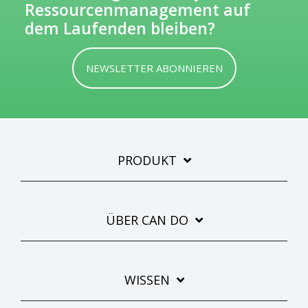
Ressourcenmanagement auf
dem Laufenden bleiben?
NEWSLETTER ABONNIEREN
PRODUKT
Wir bieten dir praktisches Wissen,
Aktuelles zur Software, Trends und
Methoden – regelmäßig und kostenlos
ÜBER CAN DO
Mit unserem Newsletter kannst du dich
regelmäßig über Neues aus der Welt von Can
Do und spannende Themen rund um das
WISSEN
Projekt- und Ressourcenmanagement
informieren. Wir bieten dir