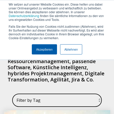
Termin vereinbaren
+49 (0) 89 512 65 100
Wir setzen auf unserer Website Cookies ein. Diese helfen uns dabei
unser Onlineangebot zu verbessern und wirtschaftlich zu betreiben.
Sie können dies akzeptieren oder ablehnen. In unserer
Datenschutzerklärung
finden Sie sämtliche Informationen zu den von
uns eingesetzten Cookies und Tools.
Falls Sie der Nutzung von Cookies nicht zustimmen (Ablehnen), wird
Was
Die
Insights
Was
Machen
Machen
Machen
Ihr Surfverhalten auf dieser Webseite nicht nachverfolgt. Es wird aber
Blog
Über Uns (Geschichte)
Unternehmensgröße
Plattform Überblick
Produkte
Branchen
dennoch ein individuelles Cookie in Ihrem Browser abgelegt, um Ihre
CAN DO-BLOG
Sie
Sie
Sie
möchten
Can
&
uns
Cookie-Einstellungen zu vermerken.
Warum Can Do
Whitepaper & eBooks
Integrationen
Enterprise
Ressourcen-
Maschinen-
den
den
den
Sie
Do
Best
auszeichnet
und
und
Akzeptieren
Ablehnen
ersten
ersten
ersten
Mittelstand
Partner
Hybride Mastercalss
Reporting & BI
steuern
Plattform
Practices
Artikel, Stories & Posts über
Skill-
Anlagenbau
Schritt
Schritt
Schritt
Ressourcenmanagement, passende
Zertifizierungen
KI-Funktionalität
Webinare & Videos
oder
Management
zu
zu
zu
IT &
Software, Künstliche Intelligenz,
optimieren?
mehr
mehr
mehr
Wissen-Wiki
Sicherheit & Hosting
Nachhaltigkeit
Portfolio-
Software
hybrides Projektmanagement, Digitale
Effizienz!
Effizienz!
Effizienz!
Transformation, Agilität, Jira & Co.
&
Karriere
Anwender der Can Do Software
Projekt-
Sind Sie
Sind Sie
Sind Sie
FAQs
Management
neugierig,
neugierig,
neugierig,
ob Can Do
ob Can Do
ob Can Do
Newsletter
Controlling
Ihre
Ihre
Ihre
&
Anforderungen
Anforderungen
Anforderungen