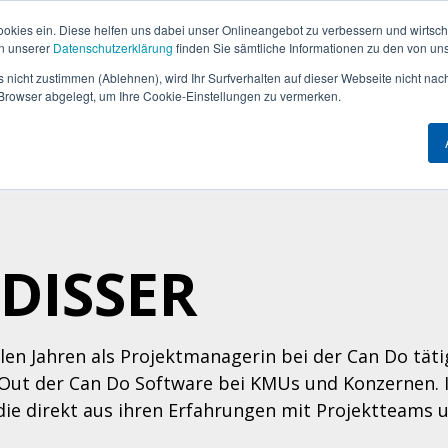
ookies ein. Diese helfen uns dabei unser Onlineangebot zu verbessern und wirtscha
In unserer
Datenschutzerklärung
finden Sie sämtliche Informationen zu den von un
Lösungen
Produkt
Wissen
Preis
 nicht zustimmen (Ablehnen), wird Ihr Surfverhalten auf dieser Webseite nicht nac
m Browser abgelegt, um Ihre Cookie-Einstellungen zu vermerken.
Machen Sie den er
Machen Sie den er
Machen Sie den er
mensgröße
Überblick
(Geschichte)
Produkte
Schritt zu mehr Effi
Schritt zu mehr Effi
Schritt zu mehr Effi
se
Ressourcen- und Skill-
onen
r & eBooks
n Do
Sind Sie neugierig, ob Can Do Ih
Sind Sie neugierig, ob Can Do Ih
Sind Sie neugierig, ob Can Do Ih
Management
Anforderungen erfüllt? Vereinba
Anforderungen erfüllt? Vereinba
Anforderungen erfüllt? Vereinba
and
besten direkt einen Termin – wir
besten direkt einen Termin – wir
besten direkt einen Termin – wir
Portfolio- & Projekt-
& BI
astercalss
Management
gemeinsam heraus!
gemeinsam heraus!
gemeinsam heraus!
DISSER
nalität
& Videos
rungen
Controlling &
risikomanagement
Jetzt Demo buchen!
Jetzt Demo buchen!
Jetzt Demo buchen!
 & Hosting
ki
keit
Live-Einblicke
ielen Jahren als Projektmanagerin bei der Can Do tä
der Can Do Software
-Out der Can Do Software bei KMUs und Konzernen. In
die direkt aus ihren Erfahrungen mit Projektteams 