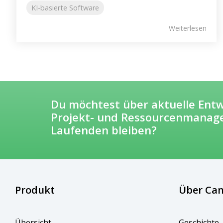
KI-basierte Software
Weiterlesen
Du möchtest über aktuelle Ent
Projekt- und Ressourcenmanag
Laufenden bleiben?
Produkt
Über Can
Wir bieten dir praktisches Wissen, Ak
Software, Trends und Methoden – r
Übersicht
Geschichte