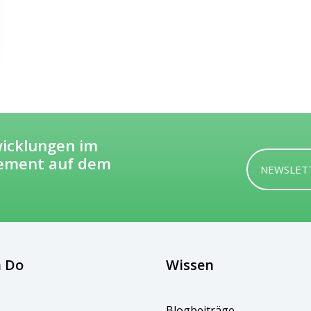
wicklungen im
ement auf dem
NEWSLET
 Do
Wissen
tuelles zur
egelmäßig und
Blogbeiträge