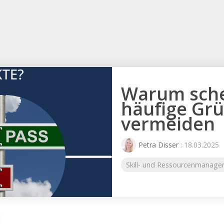
r
Warum schei
häufige Grü
vermeiden
Petra Disser
: 18.03.2025
Skill- und Ressourcenmanag