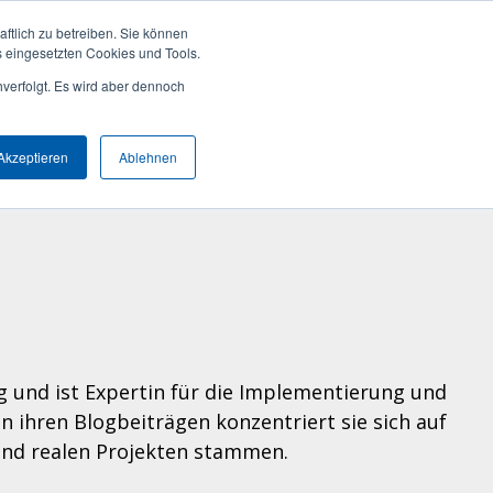
Termin vereinbaren
+49 (0) 89 512 65 100
ftlich zu betreiben. Sie können
s eingesetzten Cookies und Tools.
e
Über uns
Kontakt
JETZT DEMO BUCHEN
hverfolgt. Es wird aber dennoch
sten
sten
sten
Branchen
zienz!
zienz!
zienz!
Akzeptieren
Ablehnen
Maschinen- und Anlagenbau
re
re
re
ren Sie am
ren Sie am
ren Sie am
IT & Software
 finden es
 finden es
 finden es
tig und ist Expertin für die Implementierung und
 ihren Blogbeiträgen konzentriert sie sich auf
und realen Projekten stammen.