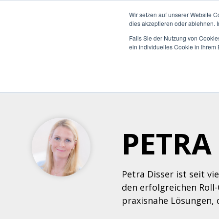
Wir setzen auf unserer Website C
dies akzeptieren oder ablehnen. 
Falls Sie der Nutzung von Cookies
ein individuelles Cookie in Ihre
Was möchten Sie
Die Can Do Plattform
Insights & Best
Was uns auszeichnet
Unterneh
Plattform 
Blog
Über Uns 
steuern oder
Practices
Enterpri
optimieren?
Integrati
Whitepape
Warum Ca
Mittelst
Reporting 
Hybride M
Partner
PETRA 
KI-Funktio
Webinare 
Zertifizie
Sicherheit
Wissen-Wi
Nachhaltig
Petra Disser ist seit v
Anwender 
Karriere
den erfolgreichen Roll
praxisnahe Lösungen, 
FAQs