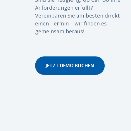
Anforderungen erfüllt?
Vereinbaren Sie am besten direkt
einen Termin – wir finden es
gemeinsam heraus!
JETZT DEMO BUCHEN
tchens erklären Sie sich damit
Kontaktangaben in Übereinstimmung mit
ung
verwendet werden dürfen.
*
Newsletter abonnieren. Diesen können
Weitere Datenschutzhinweise finden Sie