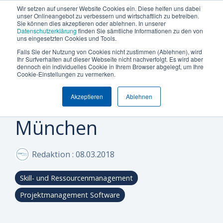
Termin vereinbaren
+49 (0) 89 512 65 100
Wir setzen auf unserer Website Cookies ein. Diese helfen uns dabei
unser Onlineangebot zu verbessern und wirtschaftlich zu betreiben.
Sie können dies akzeptieren oder ablehnen. In unserer
Datenschutzerklärung
finden Sie sämtliche Informationen zu den von
uns eingesetzten Cookies und Tools.
Falls Sie der Nutzung von Cookies nicht zustimmen (Ablehnen), wird
Was
Die
Insights
Was
Machen
Machen
Machen
Ihr Surfverhalten auf dieser Webseite nicht nachverfolgt. Es wird aber
Blog
Über Uns (Geschichte)
Unternehmensgröße
Plattform Überblick
Produkte
Branchen
dennoch ein individuelles Cookie in Ihrem Browser abgelegt, um Ihre
1 MINUTEN LESEZEIT
Sie
Sie
Sie
möchten
Can
&
uns
Cookie-Einstellungen zu vermerken.
Can Do
Warum Can Do
Whitepaper & eBooks
Integrationen
Enterprise
Ressourcen-
Maschinen-
den
den
den
Sie
Do
Best
auszeichnet
und
und
Akzeptieren
Ablehnen
ersten
ersten
ersten
Netzwerktreffen in
Mittelstand
Partner
Hybride Mastercalss
Reporting & BI
steuern
Plattform
Practices
Skill-
Anlagenbau
Schritt
Schritt
Schritt
München
Zertifizierungen
KI-Funktionalität
Webinare & Videos
oder
Management
zu
zu
zu
IT &
optimieren?
mehr
mehr
mehr
Wissen-Wiki
Sicherheit & Hosting
Nachhaltigkeit
Portfolio-
Software
Effizienz!
Effizienz!
Effizienz!
Redaktion
:
08.03.2018
&
Karriere
Anwender der Can Do Software
Projekt-
Sind Sie
Sind Sie
Sind Sie
Skill- und Ressourcenmanagement
FAQs
Management
neugierig,
neugierig,
neugierig,
ob Can Do
ob Can Do
ob Can Do
Projektmanagement Software
Newsletter
Controlling
Ihre
Ihre
Ihre
&
Anforderungen
Anforderungen
Anforderungen