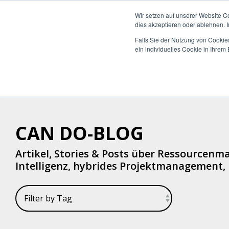
Wir setzen auf unserer Website C
dies akzeptieren oder ablehnen. 
Falls Sie der Nutzung von Cookies
ein individuelles Cookie in Ihre
Was möchten Sie
Die Can Do Plattform
Insights & Best
Was uns auszeichnet
Unterneh
Plattform 
Blog
Über Uns 
steuern oder
Practices
Enterpri
optimieren?
Integrati
Whitepape
Warum Ca
Mittelst
Reporting 
Hybride M
Partner
CAN DO-BLOG
KI-Funktio
Webinare 
Zertifizie
Artikel, Stories & Posts über Ressourcen
Intelligenz, hybrides Projektmanagement, D
Sicherheit
Wissen-Wi
Nachhaltig
Anwender 
Karriere
FAQs