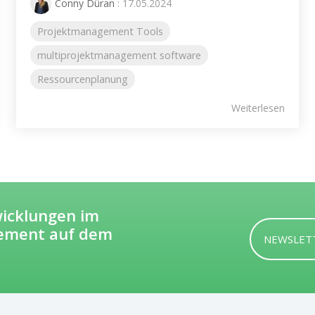
Conny Düran
: 17.05.2024
Projektmanagement Tools
multiprojektmanagement software
Ressourcenplanung
Weiterlesen
wicklungen im
ement auf dem
NEWSLET