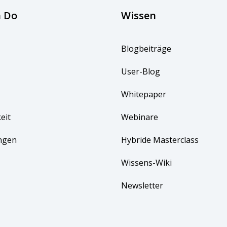
 Do
Wissen
tuelles zur
egelmäßig und
Blogbeiträge
User-Blog
ch regelmäßig über
 spannende Themen
Whitepaper
enmanagement
eit
Webinare
ngen 
Hybride Masterclass
n, die deine Projekt-
einfachen
Wissens-Wiki
 wie unsere Kunden
Newsletter
meistert haben
nagement-Themen,
Durch Ankreuzen dieses Käs