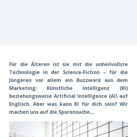
erfüllt?
erfüllt?
erfüllt?
risikomanagement
Vereinbaren
Vereinbaren
Vereinbaren
Live-
Sie am
Sie am
Sie am
besten
besten
besten
Einblicke
direkt
direkt
direkt
einen
einen
einen
Termin –
Termin –
Termin –
wir finden
wir finden
wir finden
es
es
es
gemeinsam
gemeinsam
gemeinsam
Für die Älteren ist sie mit die unheilvollste
heraus!
heraus!
heraus!
Technologie in der Science-Fiction – für die
Jetzt
Jetzt
Jetzt
Jüngeren vor allem ein Buzzword aus dem
Demo
Demo
Demo
Marketing: Künstliche Intelligenz (KI)
buchen!
buchen!
buchen!
beziehungsweise Artificial Intelligence (AI) auf
Englisch. Aber was kann KI für dich sein? Wir
machen uns auf die Spurensuche…