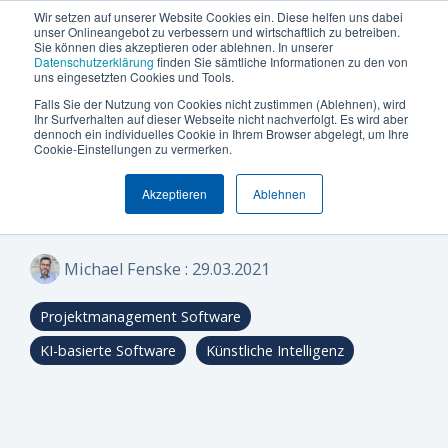
Termin vereinbaren
+49 (0) 89 512 65 100
Wir setzen auf unserer Website Cookies ein. Diese helfen uns dabei
unser Onlineangebot zu verbessern und wirtschaftlich zu betreiben.
Sie können dies akzeptieren oder ablehnen. In unserer
Datenschutzerklärung
finden Sie sämtliche Informationen zu den von
uns eingesetzten Cookies und Tools.
Falls Sie der Nutzung von Cookies nicht zustimmen (Ablehnen), wird
Was
Die
Insights
Was
Machen
Machen
Machen
Ihr Surfverhalten auf dieser Webseite nicht nachverfolgt. Es wird aber
Blog
Über Uns (Geschichte)
Unternehmensgröße
Plattform Überblick
Produkte
Branchen
dennoch ein individuelles Cookie in Ihrem Browser abgelegt, um Ihre
3 MINUTEN LESEZEIT
Sie
Sie
Sie
möchten
Can
&
uns
Cookie-Einstellungen zu vermerken.
Was KI heute schon
Warum Can Do
Whitepaper & eBooks
Integrationen
Enterprise
Ressourcen-
Maschinen-
den
den
den
Sie
Do
Best
auszeichnet
und
und
Akzeptieren
Ablehnen
ersten
ersten
ersten
leistet
Mittelstand
Partner
Hybride Mastercalss
Reporting & BI
steuern
Plattform
Practices
Skill-
Anlagenbau
Schritt
Schritt
Schritt
Zertifizierungen
KI-Funktionalität
Webinare & Videos
oder
Management
zu
zu
zu
IT &
Michael Fenske
:
29.03.2021
optimieren?
mehr
mehr
mehr
Wissen-Wiki
Sicherheit & Hosting
Nachhaltigkeit
Portfolio-
Software
Effizienz!
Effizienz!
Effizienz!
&
Projektmanagement Software
Karriere
Anwender der Can Do Software
Projekt-
Sind Sie
Sind Sie
Sind Sie
KI-basierte Software
Künstliche Intelligenz
FAQs
Management
neugierig,
neugierig,
neugierig,
ob Can Do
ob Can Do
ob Can Do
Newsletter
Controlling
Ihre
Ihre
Ihre
&
Anforderungen
Anforderungen
Anforderungen