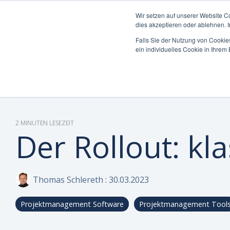
Wir setzen auf unserer Website C
dies akzeptieren oder ablehnen. 
Falls Sie der Nutzung von Cookies
ein individuelles Cookie in Ihre
Was möchten Sie
Die Can Do Plattform
Insights & Best
Was uns auszeichnet
Unterneh
Plattform 
Blog
Über Uns 
steuern oder
Practices
Enterpri
optimieren?
Integrati
Whitepape
Warum Ca
Mittelst
Reporting 
Hybride M
Partner
2 MINUTEN LESEZEIT
Der Rollout: kl
KI-Funktio
Webinare 
Zertifizie
Sicherheit
Wissen-Wi
Nachhaltig
Thomas Schlereth
:
30.03.2023
Anwender 
Karriere
Projektmanagement Software
Projektmanagement Tool
FAQs