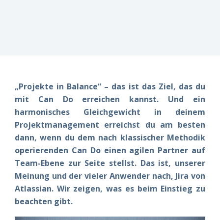
erfüllt?
erfüllt?
erfüllt?
risikomanagement
Vereinbaren
Vereinbaren
Vereinbaren
Live-
Sie am
Sie am
Sie am
besten
besten
besten
Einblicke
direkt
direkt
direkt
einen
einen
einen
Termin –
Termin –
Termin –
wir finden
wir finden
wir finden
es
es
es
„Projekte in Balance“ – das ist das Ziel, das du
gemeinsam
gemeinsam
gemeinsam
mit Can Do erreichen kannst. Und ein
heraus!
heraus!
heraus!
harmonisches Gleichgewicht in deinem
Jetzt
Jetzt
Jetzt
Projektmanagement erreichst du am besten
Demo
Demo
Demo
dann, wenn du dem nach klassischer Methodik
buchen!
buchen!
buchen!
operierenden Can Do einen agilen Partner auf
Team-Ebene zur Seite stellst. Das ist, unserer
Meinung und der vieler Anwender nach, Jira von
Atlassian. Wir zeigen, was es beim Einstieg zu
beachten gibt.