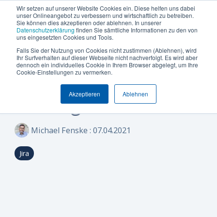
Termin vereinbaren
+49 (0) 89 512 65 100
Wir setzen auf unserer Website Cookies ein. Diese helfen uns dabei
unser Onlineangebot zu verbessern und wirtschaftlich zu betreiben.
Sie können dies akzeptieren oder ablehnen. In unserer
Datenschutzerklärung
finden Sie sämtliche Informationen zu den von
uns eingesetzten Cookies und Tools.
Falls Sie der Nutzung von Cookies nicht zustimmen (Ablehnen), wird
Was
Die
Insights
Was
Machen
Machen
Machen
Ihr Surfverhalten auf dieser Webseite nicht nachverfolgt. Es wird aber
Blog
Über Uns (Geschichte)
Unternehmensgröße
Plattform Überblick
Produkte
Branchen
dennoch ein individuelles Cookie in Ihrem Browser abgelegt, um Ihre
5 MINUTEN LESEZEIT
Sie
Sie
Sie
möchten
Can
&
uns
Cookie-Einstellungen zu vermerken.
Fünf Tipps für Jira-
Warum Can Do
Whitepaper & eBooks
Integrationen
Enterprise
Ressourcen-
Maschinen-
den
den
den
Sie
Do
Best
auszeichnet
und
und
Akzeptieren
Ablehnen
ersten
ersten
ersten
Einsteiger
Mittelstand
Partner
Hybride Mastercalss
Reporting & BI
steuern
Plattform
Practices
Skill-
Anlagenbau
Schritt
Schritt
Schritt
Zertifizierungen
KI-Funktionalität
Webinare & Videos
oder
Management
zu
zu
zu
IT &
Michael Fenske
:
07.04.2021
optimieren?
mehr
mehr
mehr
Wissen-Wiki
Sicherheit & Hosting
Nachhaltigkeit
Portfolio-
Software
Effizienz!
Effizienz!
Effizienz!
&
Jira
Karriere
Anwender der Can Do Software
Projekt-
Sind Sie
Sind Sie
Sind Sie
FAQs
Management
neugierig,
neugierig,
neugierig,
ob Can Do
ob Can Do
ob Can Do
Newsletter
Controlling
Ihre
Ihre
Ihre
&
Anforderungen
Anforderungen
Anforderungen