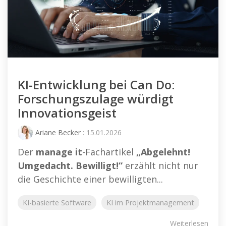
KI-Entwicklung bei Can Do:
Forschungszulage würdigt
Innovationsgeist
Ariane Becker
: 15.01.2026
Der
manage it
-Fachartikel
„Abgelehnt!
Umgedacht. Bewilligt!“
erzählt nicht nur
die Geschichte einer bewilligten...
KI-basierte Software
KI im Projektmanagement
Weiterlesen