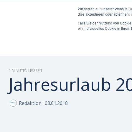
Wir setzen auf unserer Website C
dies akzeptieren oder ablehnen. 
Falls Sie der Nutzung von Cookies
ein individuelles Cookie in Ihre
Was möchten Sie
Die Can Do Plattform
Insights & Best
Was uns auszeichnet
Unterneh
Plattform 
Blog
Über Uns 
steuern oder
Practices
Enterpri
optimieren?
Integrati
Whitepape
Warum Ca
Mittelst
Reporting 
Hybride M
Partner
1 MINUTEN LESEZEIT
Jahresurlaub 2
KI-Funktio
Webinare 
Zertifizie
Sicherheit
Wissen-Wi
Nachhaltig
Redaktion
:
08.01.2018
Anwender 
Karriere
FAQs