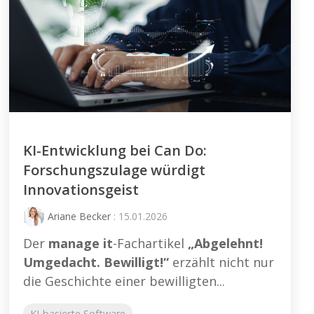
KI-Entwicklung bei Can Do:
Forschungszulage würdigt
Innovationsgeist
Ariane Becker
: 15.01.2026
Der
manage it
-Fachartikel
„Abgelehnt!
Umgedacht. Bewilligt!“
erzählt nicht nur
die Geschichte einer bewilligten...
KI-basierte Software