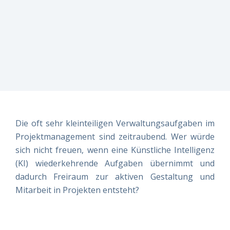
erfüllt?
erfüllt?
erfüllt?
risikomanagement
Vereinbaren
Vereinbaren
Vereinbaren
Live-
Sie am
Sie am
Sie am
besten
besten
besten
Einblicke
direkt
direkt
direkt
einen
einen
einen
Termin –
Termin –
Termin –
wir finden
wir finden
wir finden
es
es
es
gemeinsam
gemeinsam
gemeinsam
heraus!
heraus!
heraus!
Die oft sehr kleinteiligen Verwaltungsaufgaben im
Jetzt
Jetzt
Jetzt
Projektmanagement sind zeitraubend. Wer würde
Demo
Demo
Demo
sich nicht freuen, wenn eine Künstliche Intelligenz
buchen!
buchen!
buchen!
(KI) wiederkehrende Aufgaben übernimmt und
dadurch Freiraum zur aktiven Gestaltung und
Mitarbeit in Projekten entsteht?