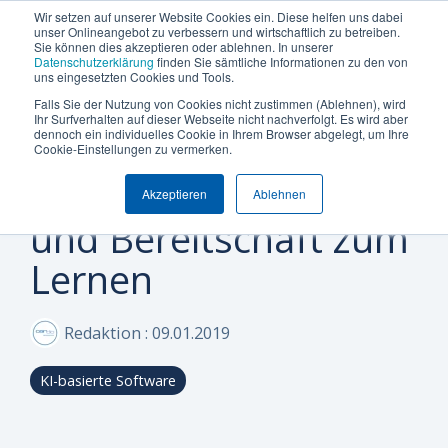
Termin vereinbaren
+49 (0) 89 512 65 100
Wir setzen auf unserer Website Cookies ein. Diese helfen uns dabei
unser Onlineangebot zu verbessern und wirtschaftlich zu betreiben.
Sie können dies akzeptieren oder ablehnen. In unserer
Datenschutzerklärung
finden Sie sämtliche Informationen zu den von
uns eingesetzten Cookies und Tools.
Falls Sie der Nutzung von Cookies nicht zustimmen (Ablehnen), wird
Was
Die
Insights
Was
Machen
Machen
Machen
Ihr Surfverhalten auf dieser Webseite nicht nachverfolgt. Es wird aber
Blog
Über Uns (Geschichte)
Unternehmensgröße
Plattform Überblick
Produkte
Branchen
dennoch ein individuelles Cookie in Ihrem Browser abgelegt, um Ihre
Projektmanager der
Sie
Sie
Sie
möchten
Can
&
uns
Cookie-Einstellungen zu vermerken.
Warum Can Do
Whitepaper & eBooks
Integrationen
Enterprise
Ressourcen-
Maschinen-
den
den
den
Sie
Do
Best
auszeichnet
Zukunft braucht Mut
und
und
Akzeptieren
Ablehnen
ersten
ersten
ersten
Mittelstand
Partner
Hybride Mastercalss
Reporting & BI
steuern
Plattform
Practices
Skill-
Anlagenbau
und Bereitschaft zum
Schritt
Schritt
Schritt
Zertifizierungen
KI-Funktionalität
Webinare & Videos
oder
Management
zu
zu
zu
IT &
Lernen
optimieren?
mehr
mehr
mehr
Wissen-Wiki
Sicherheit & Hosting
Nachhaltigkeit
Portfolio-
Software
Effizienz!
Effizienz!
Effizienz!
&
Karriere
Anwender der Can Do Software
Redaktion
:
09.01.2019
Projekt-
Sind Sie
Sind Sie
Sind Sie
FAQs
Management
neugierig,
neugierig,
neugierig,
KI-basierte Software
ob Can Do
ob Can Do
ob Can Do
Newsletter
Controlling
Ihre
Ihre
Ihre
&
Anforderungen
Anforderungen
Anforderungen