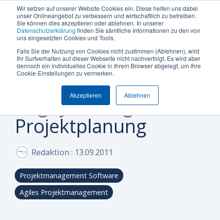
Termin vereinbaren
+49 (0) 89 512 65 100
Wir setzen auf unserer Website Cookies ein. Diese helfen uns dabei
unser Onlineangebot zu verbessern und wirtschaftlich zu betreiben.
Sie können dies akzeptieren oder ablehnen. In unserer
Datenschutzerklärung
finden Sie sämtliche Informationen zu den von
uns eingesetzten Cookies und Tools.
Falls Sie der Nutzung von Cookies nicht zustimmen (Ablehnen), wird
Was
Die
Insights
Was
Machen
Machen
Machen
Ihr Surfverhalten auf dieser Webseite nicht nachverfolgt. Es wird aber
Blog
Über Uns (Geschichte)
Unternehmensgröße
Plattform Überblick
Produkte
Branchen
dennoch ein individuelles Cookie in Ihrem Browser abgelegt, um Ihre
1 MINUTEN LESEZEIT
Sie
Sie
Sie
möchten
Can
&
uns
Cookie-Einstellungen zu vermerken.
Projektmanagement,
Warum Can Do
Whitepaper & eBooks
Integrationen
Enterprise
Ressourcen-
Maschinen-
den
den
den
Sie
Do
Best
auszeichnet
und
und
Akzeptieren
Ablehnen
ersten
ersten
ersten
Rugby und agile
Mittelstand
Partner
Hybride Mastercalss
Reporting & BI
steuern
Plattform
Practices
Skill-
Anlagenbau
Schritt
Schritt
Schritt
Projektplanung
Zertifizierungen
KI-Funktionalität
Webinare & Videos
oder
Management
zu
zu
zu
IT &
optimieren?
mehr
mehr
mehr
Wissen-Wiki
Sicherheit & Hosting
Nachhaltigkeit
Portfolio-
Software
Effizienz!
Effizienz!
Effizienz!
Redaktion
:
13.09.2011
&
Karriere
Anwender der Can Do Software
Projekt-
Sind Sie
Sind Sie
Sind Sie
Projektmanagement Software
FAQs
Management
neugierig,
neugierig,
neugierig,
ob Can Do
ob Can Do
ob Can Do
Agiles Projektmanagement
Newsletter
Controlling
Ihre
Ihre
Ihre
&
Anforderungen
Anforderungen
Anforderungen