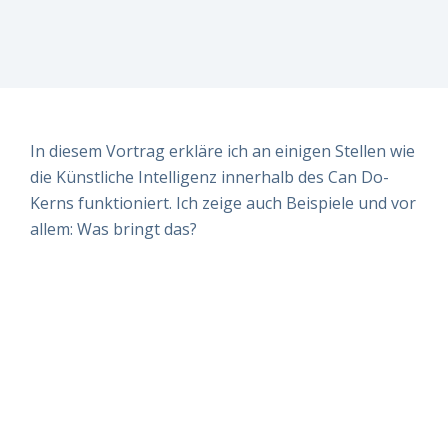
erfüllt?
erfüllt?
erfüllt?
risikomanagement
Vereinbaren
Vereinbaren
Vereinbaren
Live-
Sie am
Sie am
Sie am
besten
besten
besten
Einblicke
direkt
direkt
direkt
einen
einen
einen
Termin –
Termin –
Termin –
In diesem Vortrag erkläre ich an einigen Stellen wie
wir finden
wir finden
wir finden
es
es
es
die Künstliche Intelligenz innerhalb des Can Do-
gemeinsam
gemeinsam
gemeinsam
Kerns funktioniert. Ich zeige auch Beispiele und vor
heraus!
heraus!
heraus!
allem: Was bringt das?
Jetzt
Jetzt
Jetzt
Demo
Demo
Demo
buchen!
buchen!
buchen!