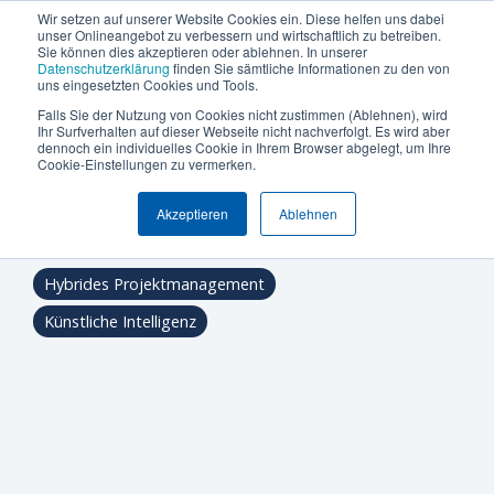
Termin vereinbaren
+49 (0) 89 512 65 100
Wir setzen auf unserer Website Cookies ein. Diese helfen uns dabei
unser Onlineangebot zu verbessern und wirtschaftlich zu betreiben.
Sie können dies akzeptieren oder ablehnen. In unserer
Datenschutzerklärung
finden Sie sämtliche Informationen zu den von
uns eingesetzten Cookies und Tools.
Falls Sie der Nutzung von Cookies nicht zustimmen (Ablehnen), wird
Was
Die
Insights
Was
Machen
Machen
Machen
Ihr Surfverhalten auf dieser Webseite nicht nachverfolgt. Es wird aber
Blog
Über Uns (Geschichte)
Unternehmensgröße
Plattform Überblick
Produkte
Branchen
dennoch ein individuelles Cookie in Ihrem Browser abgelegt, um Ihre
Die Can Do KI
Sie
Sie
Sie
möchten
Can
&
uns
Cookie-Einstellungen zu vermerken.
Warum Can Do
Whitepaper & eBooks
Integrationen
Enterprise
Ressourcen-
Maschinen-
den
den
den
Sie
Do
Best
auszeichnet
und
und
Akzeptieren
Ablehnen
ersten
ersten
ersten
Mittelstand
Partner
Hybride Mastercalss
Reporting & BI
Thomas Schlereth
:
05.10.2021
steuern
Plattform
Practices
Skill-
Anlagenbau
Schritt
Schritt
Schritt
Zertifizierungen
KI-Funktionalität
Webinare & Videos
oder
Management
zu
zu
zu
IT &
Hybrides Projektmanagement
optimieren?
mehr
mehr
mehr
Wissen-Wiki
Sicherheit & Hosting
Nachhaltigkeit
Portfolio-
Software
Künstliche Intelligenz
Effizienz!
Effizienz!
Effizienz!
&
Karriere
Anwender der Can Do Software
Projekt-
Sind Sie
Sind Sie
Sind Sie
FAQs
Management
neugierig,
neugierig,
neugierig,
ob Can Do
ob Can Do
ob Can Do
Newsletter
Controlling
Ihre
Ihre
Ihre
&
Anforderungen
Anforderungen
Anforderungen