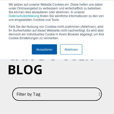
Termin vereinbaren
+49 (0) 89 512 65 100
Wir setzen auf unserer Website Cookies ein. Diese helfen uns dabei
unser Onlineangebot zu verbessern und wirtschaftlich zu betreiben.
Sie können dies akzeptieren oder ablehnen. In unserer
Datenschutzerklärung
finden Sie sämtliche Informationen zu den von
uns eingesetzten Cookies und Tools.
Falls Sie der Nutzung von Cookies nicht zustimmen (Ablehnen), wird
Was
Die
Insights
Was
Machen
Machen
Machen
Ihr Surfverhalten auf dieser Webseite nicht nachverfolgt. Es wird aber
Blog
Über Uns (Geschichte)
Unternehmensgröße
Plattform Überblick
Produkte
Branchen
dennoch ein individuelles Cookie in Ihrem Browser abgelegt, um Ihre
Sie
Sie
Sie
möchten
Can
&
uns
Cookie-Einstellungen zu vermerken.
Warum Can Do
Whitepaper & eBooks
Integrationen
Enterprise
Ressourcen-
Maschinen-
den
den
den
Sie
Do
Best
auszeichnet
CAN DO USER
und
und
Akzeptieren
Ablehnen
ersten
ersten
ersten
Mittelstand
Partner
Hybride Mastercalss
Reporting & BI
steuern
Plattform
Practices
Skill-
Anlagenbau
Schritt
Schritt
Schritt
Zertifizierungen
KI-Funktionalität
Webinare & Videos
oder
Management
BLOG
zu
zu
zu
IT &
optimieren?
mehr
mehr
mehr
Wissen-Wiki
Sicherheit & Hosting
Nachhaltigkeit
Portfolio-
Software
Effizienz!
Effizienz!
Effizienz!
&
Karriere
Anwender der Can Do Software
Projekt-
Sind Sie
Sind Sie
Sind Sie
FAQs
Management
neugierig,
neugierig,
neugierig,
ob Can Do
ob Can Do
ob Can Do
Newsletter
Controlling
Ihre
Ihre
Ihre
&
Anforderungen
Anforderungen
Anforderungen