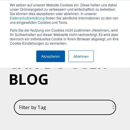
Termin vereinbaren
+49 (0) 89 512 65 100
Wir setzen auf unserer Website Cookies ein. Diese helfen uns dabei
unser Onlineangebot zu verbessern und wirtschaftlich zu betreiben.
Sie können dies akzeptieren oder ablehnen. In unserer
Datenschutzerklärung
finden Sie sämtliche Informationen zu den von
uns eingesetzten Cookies und Tools.
Falls Sie der Nutzung von Cookies nicht zustimmen (Ablehnen), wird
Was
Die
Insights
Was
Machen
Machen
Machen
Ihr Surfverhalten auf dieser Webseite nicht nachverfolgt. Es wird aber
Blog
Über Uns (Geschichte)
Unternehmensgröße
Plattform Überblick
Produkte
Branchen
dennoch ein individuelles Cookie in Ihrem Browser abgelegt, um Ihre
Sie
Sie
Sie
möchten
Can
&
uns
Cookie-Einstellungen zu vermerken.
Warum Can Do
Whitepaper & eBooks
Integrationen
Enterprise
Ressourcen-
Maschinen-
den
den
den
Sie
Do
Best
auszeichnet
CAN DO USER
und
und
Akzeptieren
Ablehnen
ersten
ersten
ersten
Mittelstand
Partner
Hybride Mastercalss
Reporting & BI
steuern
Plattform
Practices
Skill-
Anlagenbau
Schritt
Schritt
Schritt
Zertifizierungen
KI-Funktionalität
Webinare & Videos
oder
Management
BLOG
zu
zu
zu
IT &
optimieren?
mehr
mehr
mehr
Wissen-Wiki
Sicherheit & Hosting
Nachhaltigkeit
Portfolio-
Software
Effizienz!
Effizienz!
Effizienz!
&
Karriere
Anwender der Can Do Software
Projekt-
Sind Sie
Sind Sie
Sind Sie
FAQs
Management
neugierig,
neugierig,
neugierig,
ob Can Do
ob Can Do
ob Can Do
Newsletter
Controlling
Ihre
Ihre
Ihre
&
Anforderungen
Anforderungen
Anforderungen