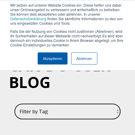
Termin vereinbaren
+49 (0) 89 512 65 100
Wir setzen auf unserer Website Cookies ein. Diese helfen uns dabei
unser Onlineangebot zu verbessern und wirtschaftlich zu betreiben.
Sie können dies akzeptieren oder ablehnen. In unserer
Datenschutzerklärung
finden Sie sämtliche Informationen zu den von
uns eingesetzten Cookies und Tools.
Falls Sie der Nutzung von Cookies nicht zustimmen (Ablehnen), wird
Was
Die
Insights
Was
Machen
Machen
Machen
Ihr Surfverhalten auf dieser Webseite nicht nachverfolgt. Es wird aber
Blog
Über Uns (Geschichte)
Unternehmensgröße
Plattform Überblick
Produkte
Branchen
dennoch ein individuelles Cookie in Ihrem Browser abgelegt, um Ihre
Sie
Sie
Sie
möchten
Can
&
uns
Cookie-Einstellungen zu vermerken.
Warum Can Do
Whitepaper & eBooks
Integrationen
Enterprise
Ressourcen-
Maschinen-
den
den
den
Sie
Do
Best
auszeichnet
CAN DO USER
und
und
Akzeptieren
Ablehnen
ersten
ersten
ersten
Mittelstand
Partner
Hybride Mastercalss
Reporting & BI
steuern
Plattform
Practices
Skill-
Anlagenbau
Schritt
Schritt
Schritt
Zertifizierungen
KI-Funktionalität
Webinare & Videos
oder
Management
BLOG
zu
zu
zu
IT &
optimieren?
mehr
mehr
mehr
Wissen-Wiki
Sicherheit & Hosting
Nachhaltigkeit
Portfolio-
Software
Effizienz!
Effizienz!
Effizienz!
&
Karriere
Anwender der Can Do Software
Projekt-
Sind Sie
Sind Sie
Sind Sie
FAQs
Management
neugierig,
neugierig,
neugierig,
ob Can Do
ob Can Do
ob Can Do
Newsletter
Controlling
Ihre
Ihre
Ihre
&
Anforderungen
Anforderungen
Anforderungen