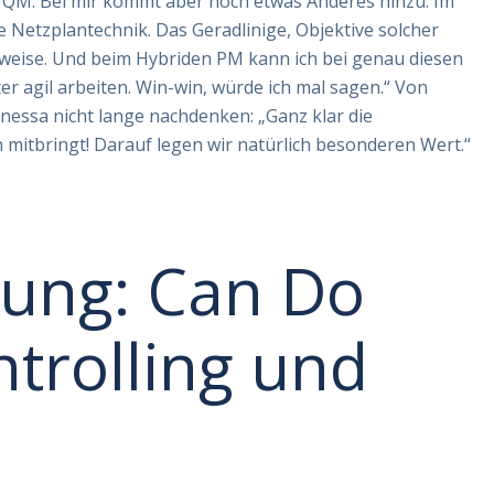
m QM. Bei mir kommt aber noch etwas Anderes hinzu: Im
 Netzplantechnik. Das Geradlinige, Objektive solcher
weise. Und beim Hybriden PM kann ich bei genau diesen
r agil arbeiten. Win-win, würde ich mal sagen.“ Von
nessa nicht lange nachdenken: „Ganz klar die
en mitbringt! Darauf legen wir natürlich besonderen Wert.“
ung: Can Do
ntrolling und