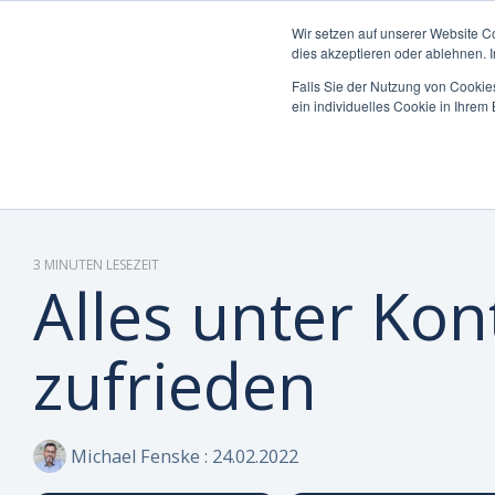
Wir setzen auf unserer Website C
dies akzeptieren oder ablehnen. 
Falls Sie der Nutzung von Cookies
ein individuelles Cookie in Ihre
Was möchten Sie
Die Can Do Plattform
Insights & Best
Was uns auszeichnet
Unterneh
Plattform 
Blog
Über Uns 
steuern oder
Practices
Enterpri
optimieren?
Integrati
Whitepape
Warum Ca
Mittelst
Reporting 
Hybride M
Partner
3 MINUTEN LESEZEIT
Alles unter Kon
KI-Funktio
Webinare 
Zertifizie
zufrieden
Sicherheit
Wissen-Wi
Nachhaltig
Anwender 
Karriere
Michael Fenske
:
24.02.2022
FAQs