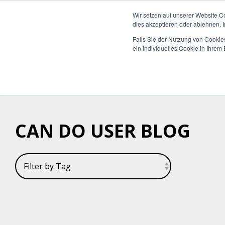
Wir setzen auf unserer Website C
dies akzeptieren oder ablehnen. 
Falls Sie der Nutzung von Cookies
ein individuelles Cookie in Ihre
Was möchten Sie
Die Can Do Plattform
Insights & Best
Was uns auszeichnet
Unterneh
Plattform 
Blog
Über Uns 
steuern oder
Practices
Enterpri
optimieren?
Integrati
Whitepape
Warum Ca
Mittelst
Reporting 
Hybride M
Partner
CAN DO USER BLOG
KI-Funktio
Webinare 
Zertifizie
Sicherheit
Wissen-Wi
Nachhaltig
Anwender 
Karriere
FAQs