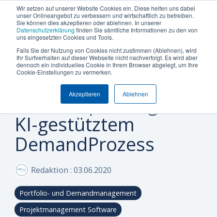
Termin vereinbaren
+49 (0) 89 512 65 100
Wir setzen auf unserer Website Cookies ein. Diese helfen uns dabei
unser Onlineangebot zu verbessern und wirtschaftlich zu betreiben.
Sie können dies akzeptieren oder ablehnen. In unserer
Datenschutzerklärung
finden Sie sämtliche Informationen zu den von
uns eingesetzten Cookies und Tools.
Falls Sie der Nutzung von Cookies nicht zustimmen (Ablehnen), wird
Was
Die
Insights
Was
Machen
Machen
Machen
Ihr Surfverhalten auf dieser Webseite nicht nachverfolgt. Es wird aber
Blog
Über Uns (Geschichte)
Unternehmensgröße
Plattform Überblick
Produkte
Branchen
dennoch ein individuelles Cookie in Ihrem Browser abgelegt, um Ihre
1 MINUTEN LESEZEIT
Sie
Sie
Sie
möchten
Can
&
uns
Cookie-Einstellungen zu vermerken.
BayWa IT optimiert
Warum Can Do
Whitepaper & eBooks
Integrationen
Enterprise
Ressourcen-
Maschinen-
den
den
den
Sie
Do
Best
auszeichnet
und
und
Akzeptieren
Ablehnen
ersten
ersten
ersten
Portfolioplanung mit
Mittelstand
Partner
Hybride Mastercalss
Reporting & BI
steuern
Plattform
Practices
Skill-
Anlagenbau
Schritt
Schritt
Schritt
KI-gestütztem
Zertifizierungen
KI-Funktionalität
Webinare & Videos
oder
Management
zu
zu
zu
IT &
optimieren?
mehr
mehr
mehr
DemandProzess
Wissen-Wiki
Sicherheit & Hosting
Nachhaltigkeit
Portfolio-
Software
Effizienz!
Effizienz!
Effizienz!
&
Karriere
Anwender der Can Do Software
Projekt-
Sind Sie
Sind Sie
Sind Sie
Redaktion
:
03.06.2020
FAQs
Management
neugierig,
neugierig,
neugierig,
ob Can Do
ob Can Do
ob Can Do
Portfolio- und Demandmanagement
Newsletter
Controlling
Ihre
Ihre
Ihre
&
Anforderungen
Anforderungen
Anforderungen
Projektmanagement Software