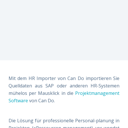
erfüllt?
erfüllt?
erfüllt?
risikomanagement
Vereinbaren
Vereinbaren
Vereinbaren
Live-
Sie am
Sie am
Sie am
besten
besten
besten
Einblicke
direkt
direkt
direkt
einen
einen
einen
Termin –
Termin –
Termin –
wir finden
wir finden
wir finden
es
es
es
gemeinsam
gemeinsam
gemeinsam
heraus!
heraus!
heraus!
Jetzt
Jetzt
Jetzt
Mit dem HR Importer von Can Do importieren Sie
Demo
Demo
Demo
Quelldaten aus SAP oder anderen HR-Systemen
buchen!
buchen!
buchen!
mühelos per Mausklick in die
Projektmanagement
Software
von Can Do.
Die Lösung für professionelle Personal-planung in