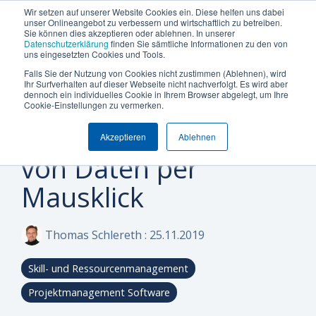
Termin vereinbaren
+49 (0) 89 512 65 100
Wir setzen auf unserer Website Cookies ein. Diese helfen uns dabei
unser Onlineangebot zu verbessern und wirtschaftlich zu betreiben.
Sie können dies akzeptieren oder ablehnen. In unserer
Datenschutzerklärung
finden Sie sämtliche Informationen zu den von
uns eingesetzten Cookies und Tools.
Falls Sie der Nutzung von Cookies nicht zustimmen (Ablehnen), wird
Was
Die
Insights
Was
Machen
Machen
Machen
Ihr Surfverhalten auf dieser Webseite nicht nachverfolgt. Es wird aber
Blog
Über Uns (Geschichte)
Unternehmensgröße
Plattform Überblick
Produkte
Branchen
dennoch ein individuelles Cookie in Ihrem Browser abgelegt, um Ihre
Can Do HR Importer
Sie
Sie
Sie
möchten
Can
&
uns
Cookie-Einstellungen zu vermerken.
Warum Can Do
Whitepaper & eBooks
Integrationen
Enterprise
Ressourcen-
Maschinen-
den
den
den
Sie
Do
Best
auszeichnet
ermöglicht Import
und
und
Akzeptieren
Ablehnen
ersten
ersten
ersten
Mittelstand
Partner
Hybride Mastercalss
Reporting & BI
steuern
Plattform
Practices
Skill-
Anlagenbau
von Daten per
Schritt
Schritt
Schritt
Zertifizierungen
KI-Funktionalität
Webinare & Videos
oder
Management
zu
zu
zu
IT &
Mausklick
optimieren?
mehr
mehr
mehr
Wissen-Wiki
Sicherheit & Hosting
Nachhaltigkeit
Portfolio-
Software
Effizienz!
Effizienz!
Effizienz!
&
Karriere
Anwender der Can Do Software
Thomas Schlereth
:
25.11.2019
Projekt-
Sind Sie
Sind Sie
Sind Sie
FAQs
Management
neugierig,
neugierig,
neugierig,
Skill- und Ressourcenmanagement
ob Can Do
ob Can Do
ob Can Do
Newsletter
Controlling
Ihre
Ihre
Ihre
Projektmanagement Software
&
Anforderungen
Anforderungen
Anforderungen