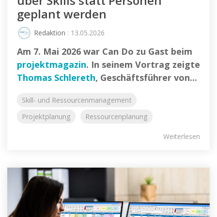
über Skills statt Personen
geplant werden
Redaktion
: 13.05.2026
Am 7. Mai 2026 war Can Do zu Gast beim
projektmagazin
. In seinem Vortrag zeigte
Thomas Schlereth
, Geschäftsführer von...
Skill- und Ressourcenmanagement
Projektplanung
Ressourcenplanung
Weiterlesen