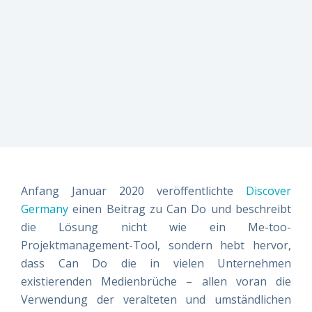
erfüllt?
erfüllt?
erfüllt?
risikomanagement
Vereinbaren
Vereinbaren
Vereinbaren
Live-
Sie am
Sie am
Sie am
besten
besten
besten
Einblicke
direkt
direkt
direkt
einen
einen
einen
Termin –
Termin –
Termin –
wir finden
wir finden
wir finden
es
es
es
gemeinsam
gemeinsam
gemeinsam
heraus!
heraus!
heraus!
Jetzt
Jetzt
Jetzt
Anfang Januar 2020 veröffentlichte
Discover
Demo
Demo
Demo
Germany
einen Beitrag zu Can Do und beschreibt
buchen!
buchen!
buchen!
die Lösung nicht wie ein Me-too-
Projektmanagement-Tool, sondern hebt hervor,
dass Can Do die in vielen Unternehmen
existierenden Medienbrüche – allen voran die
Verwendung der veralteten und umständlichen