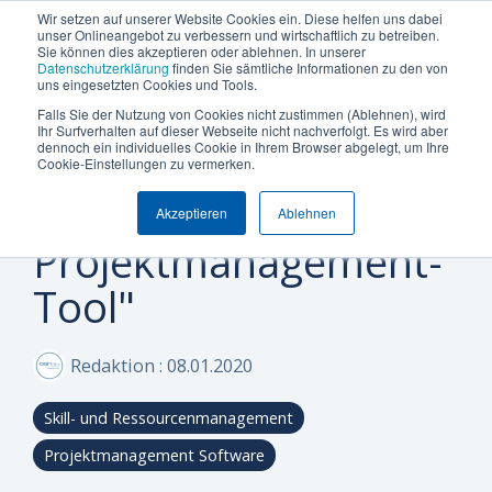
Termin vereinbaren
+49 (0) 89 512 65 100
Wir setzen auf unserer Website Cookies ein. Diese helfen uns dabei
unser Onlineangebot zu verbessern und wirtschaftlich zu betreiben.
Sie können dies akzeptieren oder ablehnen. In unserer
Datenschutzerklärung
finden Sie sämtliche Informationen zu den von
uns eingesetzten Cookies und Tools.
Falls Sie der Nutzung von Cookies nicht zustimmen (Ablehnen), wird
Was
Die
Insights
Was
Machen
Machen
Machen
Ihr Surfverhalten auf dieser Webseite nicht nachverfolgt. Es wird aber
Blog
Über Uns (Geschichte)
Unternehmensgröße
Plattform Überblick
Produkte
Branchen
dennoch ein individuelles Cookie in Ihrem Browser abgelegt, um Ihre
Can Do ist kein "Me-
Sie
Sie
Sie
möchten
Can
&
uns
Cookie-Einstellungen zu vermerken.
Warum Can Do
Whitepaper & eBooks
Integrationen
Enterprise
Ressourcen-
Maschinen-
den
den
den
Sie
Do
Best
auszeichnet
too-
und
und
Akzeptieren
Ablehnen
ersten
ersten
ersten
Mittelstand
Partner
Hybride Mastercalss
Reporting & BI
steuern
Plattform
Practices
Skill-
Anlagenbau
Projektmanagement-
Schritt
Schritt
Schritt
Zertifizierungen
KI-Funktionalität
Webinare & Videos
oder
Management
zu
zu
zu
IT &
Tool"
optimieren?
mehr
mehr
mehr
Wissen-Wiki
Sicherheit & Hosting
Nachhaltigkeit
Portfolio-
Software
Effizienz!
Effizienz!
Effizienz!
&
Karriere
Anwender der Can Do Software
Redaktion
:
08.01.2020
Projekt-
Sind Sie
Sind Sie
Sind Sie
FAQs
Management
neugierig,
neugierig,
neugierig,
Skill- und Ressourcenmanagement
ob Can Do
ob Can Do
ob Can Do
Newsletter
Controlling
Ihre
Ihre
Ihre
Projektmanagement Software
&
Anforderungen
Anforderungen
Anforderungen