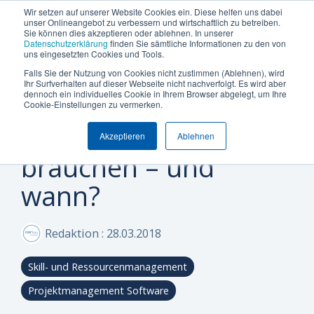
Termin vereinbaren
+49 (0) 89 512 65 100
Wir setzen auf unserer Website Cookies ein. Diese helfen uns dabei
unser Onlineangebot zu verbessern und wirtschaftlich zu betreiben.
Sie können dies akzeptieren oder ablehnen. In unserer
Datenschutzerklärung
finden Sie sämtliche Informationen zu den von
uns eingesetzten Cookies und Tools.
Falls Sie der Nutzung von Cookies nicht zustimmen (Ablehnen), wird
Was
Die
Insights
Was
Machen
Machen
Machen
Ihr Surfverhalten auf dieser Webseite nicht nachverfolgt. Es wird aber
Blog
Über Uns (Geschichte)
Unternehmensgröße
Plattform Überblick
Produkte
Branchen
dennoch ein individuelles Cookie in Ihrem Browser abgelegt, um Ihre
Woher wissen
Sie
Sie
Sie
möchten
Can
&
uns
Cookie-Einstellungen zu vermerken.
Warum Can Do
Whitepaper & eBooks
Integrationen
Enterprise
Ressourcen-
Maschinen-
den
den
den
Sie
Do
Best
auszeichnet
Firmen, wen sie
und
und
Akzeptieren
Ablehnen
ersten
ersten
ersten
Mittelstand
Partner
Hybride Mastercalss
Reporting & BI
steuern
Plattform
Practices
Skill-
Anlagenbau
brauchen – und
Schritt
Schritt
Schritt
Zertifizierungen
KI-Funktionalität
Webinare & Videos
oder
Management
zu
zu
zu
IT &
wann?
optimieren?
mehr
mehr
mehr
Wissen-Wiki
Sicherheit & Hosting
Nachhaltigkeit
Portfolio-
Software
Effizienz!
Effizienz!
Effizienz!
&
Karriere
Anwender der Can Do Software
Redaktion
:
28.03.2018
Projekt-
Sind Sie
Sind Sie
Sind Sie
FAQs
Management
neugierig,
neugierig,
neugierig,
Skill- und Ressourcenmanagement
ob Can Do
ob Can Do
ob Can Do
Newsletter
Controlling
Ihre
Ihre
Ihre
Projektmanagement Software
&
Anforderungen
Anforderungen
Anforderungen