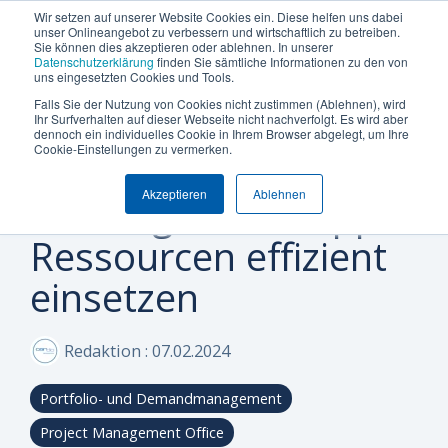
Termin vereinbaren
+49 (0) 89 512 65 100
Wir setzen auf unserer Website Cookies ein. Diese helfen uns dabei
unser Onlineangebot zu verbessern und wirtschaftlich zu betreiben.
Sie können dies akzeptieren oder ablehnen. In unserer
Datenschutzerklärung
finden Sie sämtliche Informationen zu den von
uns eingesetzten Cookies und Tools.
Falls Sie der Nutzung von Cookies nicht zustimmen (Ablehnen), wird
Was
Die
Insights
Was
Machen
Machen
Machen
Ihr Surfverhalten auf dieser Webseite nicht nachverfolgt. Es wird aber
Blog
Über Uns (Geschichte)
Unternehmensgröße
Plattform Überblick
Produkte
Branchen
dennoch ein individuelles Cookie in Ihrem Browser abgelegt, um Ihre
2 MINUTEN LESEZEIT
Sie
Sie
Sie
möchten
Can
&
uns
Cookie-Einstellungen zu vermerken.
Ressourceneinsatz
Warum Can Do
Whitepaper & eBooks
Integrationen
Enterprise
Ressourcen-
Maschinen-
den
den
den
Sie
Do
Best
auszeichnet
und
und
Akzeptieren
Ablehnen
ersten
ersten
ersten
Planung: Wie knappe
Mittelstand
Partner
Hybride Mastercalss
Reporting & BI
steuern
Plattform
Practices
Skill-
Anlagenbau
Schritt
Schritt
Schritt
Ressourcen effizient
Zertifizierungen
KI-Funktionalität
Webinare & Videos
oder
Management
zu
zu
zu
IT &
optimieren?
mehr
mehr
mehr
einsetzen
Wissen-Wiki
Sicherheit & Hosting
Nachhaltigkeit
Portfolio-
Software
Effizienz!
Effizienz!
Effizienz!
&
Karriere
Anwender der Can Do Software
Projekt-
Sind Sie
Sind Sie
Sind Sie
Redaktion
:
07.02.2024
FAQs
Management
neugierig,
neugierig,
neugierig,
ob Can Do
ob Can Do
ob Can Do
Portfolio- und Demandmanagement
Newsletter
Controlling
Ihre
Ihre
Ihre
&
Anforderungen
Anforderungen
Anforderungen
Project Management Office