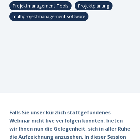
erfüllt?
erfüllt?
erfüllt?
risikomanagement
Projektmanagement Tools
Projektplanung
Vereinbaren
Vereinbaren
Vereinbaren
Live-
Sie am
Sie am
Sie am
multiprojektmanagement software
besten
besten
besten
Einblicke
direkt
direkt
direkt
einen
einen
einen
Termin –
Termin –
Termin –
wir finden
wir finden
wir finden
es
es
es
gemeinsam
gemeinsam
gemeinsam
heraus!
heraus!
heraus!
Jetzt
Jetzt
Jetzt
Demo
Demo
Demo
buchen!
buchen!
buchen!
Falls Sie unser kürzlich stattgefundenes
Webinar nicht live verfolgen konnten, bieten
wir Ihnen nun die Gelegenheit, sich in aller Ruhe
die Aufzeichnung anzusehen. In dieser Session