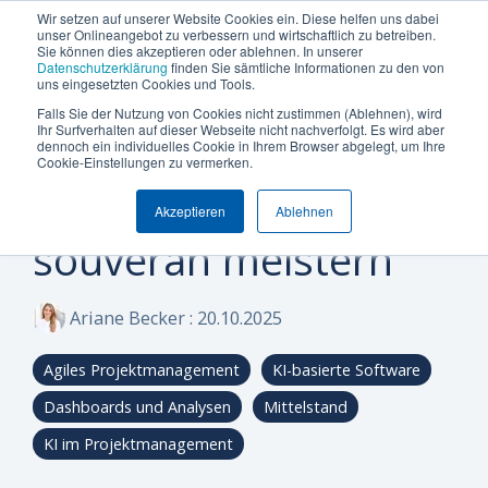
Termin vereinbaren
+49 (0) 89 512 65 100
Wir setzen auf unserer Website Cookies ein. Diese helfen uns dabei
unser Onlineangebot zu verbessern und wirtschaftlich zu betreiben.
Sie können dies akzeptieren oder ablehnen. In unserer
Datenschutzerklärung
finden Sie sämtliche Informationen zu den von
uns eingesetzten Cookies und Tools.
Falls Sie der Nutzung von Cookies nicht zustimmen (Ablehnen), wird
Was
Die
Insights
Was
Machen
Machen
Machen
Ihr Surfverhalten auf dieser Webseite nicht nachverfolgt. Es wird aber
Blog
Über Uns (Geschichte)
Unternehmensgröße
Plattform Überblick
Produkte
Branchen
dennoch ein individuelles Cookie in Ihrem Browser abgelegt, um Ihre
Websession: Projekte
Sie
Sie
Sie
möchten
Can
&
uns
Cookie-Einstellungen zu vermerken.
Warum Can Do
Whitepaper & eBooks
Integrationen
Enterprise
Ressourcen-
Maschinen-
den
den
den
Sie
Do
Best
auszeichnet
trotz Zielkonflikten
und
und
Akzeptieren
Ablehnen
ersten
ersten
ersten
Mittelstand
Partner
Hybride Mastercalss
Reporting & BI
steuern
Plattform
Practices
Skill-
Anlagenbau
souverän meistern
Schritt
Schritt
Schritt
Zertifizierungen
KI-Funktionalität
Webinare & Videos
oder
Management
zu
zu
zu
IT &
optimieren?
mehr
mehr
mehr
Wissen-Wiki
Sicherheit & Hosting
Nachhaltigkeit
Portfolio-
Software
Ariane Becker
:
20.10.2025
Effizienz!
Effizienz!
Effizienz!
&
Karriere
Anwender der Can Do Software
Projekt-
Agiles Projektmanagement
KI-basierte Software
Sind Sie
Sind Sie
Sind Sie
FAQs
Management
neugierig,
neugierig,
neugierig,
Dashboards und Analysen
Mittelstand
ob Can Do
ob Can Do
ob Can Do
Newsletter
Controlling
KI im Projektmanagement
Ihre
Ihre
Ihre
&
Anforderungen
Anforderungen
Anforderungen