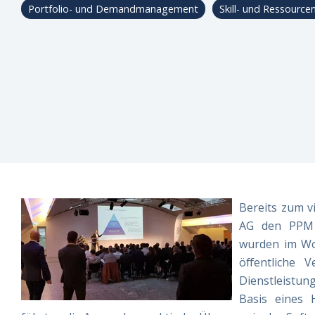
Portfolio- und Demandmanagement
Skill- und Ressour
Newslette
Bereits zum v
AG den PPM P
wurden im Wo
öffentliche 
Dienstleistu
Basis eines 