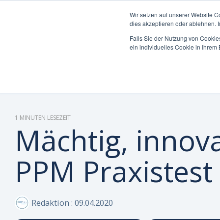
Wir setzen auf unserer Website C
dies akzeptieren oder ablehnen. 
Falls Sie der Nutzung von Cookies
ein individuelles Cookie in Ihre
Was möchten Sie
Die Can Do Plattform
Insights & Best
Was uns auszeichnet
Unterneh
Plattform 
Blog
Über Uns 
steuern oder
Practices
Enterpri
optimieren?
Integrati
Whitepape
Warum Ca
Mittelst
Reporting 
Hybride M
Partner
1 MINUTEN LESEZEIT
Mächtig, innov
KI-Funktio
Webinare 
Zertifizie
PPM Praxistest
Sicherheit
Wissen-Wi
Nachhaltig
Anwender 
Karriere
Redaktion
:
09.04.2020
FAQs