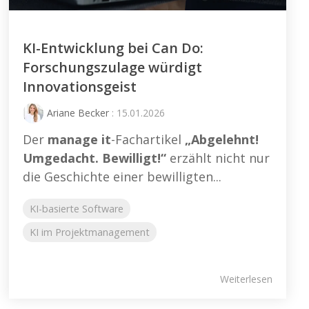
KI-Entwicklung bei Can Do:
Forschungszulage würdigt
Innovationsgeist
Ariane Becker
: 15.01.2026
Der
manage it
-Fachartikel
„Abgelehnt!
Umgedacht. Bewilligt!“
erzählt nicht nur
die Geschichte einer bewilligten...
KI-basierte Software
KI im Projektmanagement
Weiterlesen