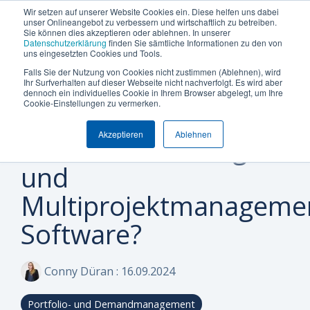
Termin vereinbaren
+49 (0) 89 512 65 100
Wir setzen auf unserer Website Cookies ein. Diese helfen uns dabei
unser Onlineangebot zu verbessern und wirtschaftlich zu betreiben.
Sie können dies akzeptieren oder ablehnen. In unserer
Datenschutzerklärung
finden Sie sämtliche Informationen zu den von
uns eingesetzten Cookies und Tools.
Falls Sie der Nutzung von Cookies nicht zustimmen (Ablehnen), wird
Was
Die
Insights
Was
Machen
Machen
Machen
Ihr Surfverhalten auf dieser Webseite nicht nachverfolgt. Es wird aber
Blog
Unternehmensgröße
Über Uns (Geschichte)
Plattform Überblick
Produkte
Branch
dennoch ein individuelles Cookie in Ihrem Browser abgelegt, um Ihre
1 MINUTEN LESEZEIT
Sie den
Sie den
Sie den
möchten
Can
& Best
uns
Cookie-Einstellungen zu vermerken.
Wozu
Whitepaper & eBooks
Warum Can Do
Integrationen
Enterprise
Ressourcen-
Maschine
ersten
ersten
ersten
Sie
Do
Practices
auszeichnet
und
und
Akzeptieren
Ablehnen
Schritt
Schritt
Schritt
Ressourcenmanagemen
Mittelstand
Partner
Reporting & BI
Hybride Mastercalss
steuern
Plattform
Skill-
Anlagenb
zu
zu
zu
und
KI-Funktionalität
Webinare & Videos
Zertifizierungen
oder
Management
mehr
mehr
mehr
IT &
optimieren?
Effizienz!
Effizienz!
Effizienz!
Multiprojektmanageme
Sicherheit & Hosting
Wissen-Wiki
Nachhaltigkeit
Portfolio-
Software
&
Sind Sie
Sind Sie
Sind Sie
Karriere
Anwender der Can Do Software
Software?
Projekt-
neugierig, ob
neugierig, ob
neugierig, ob
FAQs
Can Do Ihre
Can Do Ihre
Can Do Ihre
Management
Anforderungen
Anforderungen
Anforderungen
Conny Düran
:
16.09.2024
Newsletter
Controlling
erfüllt?
erfüllt?
erfüllt?
Vereinbaren
Vereinbaren
Vereinbaren
&
Portfolio- und Demandmanagement
Sie am
Sie am
Sie am