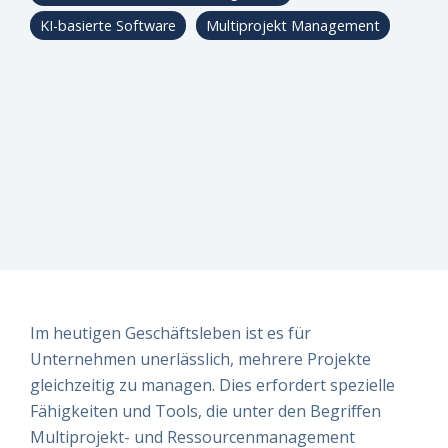
risikomanagement
besten direkt
besten direkt
besten direkt
KI-basierte Software
Multiprojekt Management
einen Termin
einen Termin
einen Termin
Live-
– wir finden
– wir finden
– wir finden
Einblicke
es
es
es
gemeinsam
gemeinsam
gemeinsam
heraus!
heraus!
heraus!
Jetzt Demo
Jetzt Demo
Jetzt Demo
buchen!
buchen!
buchen!
Im heutigen Geschäftsleben ist es für
Unternehmen unerlässlich, mehrere Projekte
gleichzeitig zu managen. Dies erfordert spezielle
Fähigkeiten und Tools, die unter den Begriffen
Multiprojekt- und Ressourcenmanagement