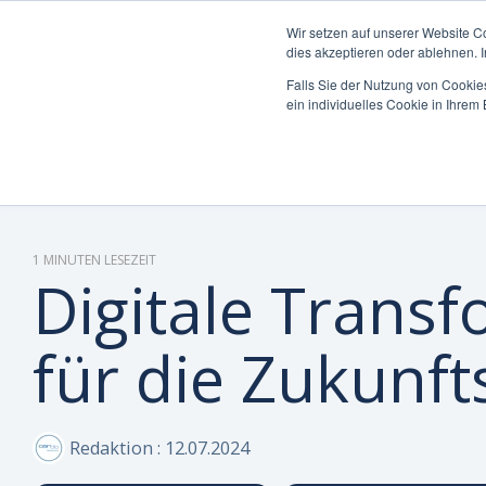
Wir setzen auf unserer Website C
dies akzeptieren oder ablehnen. 
Falls Sie der Nutzung von Cookies
ein individuelles Cookie in Ihre
Was möchten Sie
Die Can Do Plattform
Insights & Best
Was uns auszeichnet
Unterneh
Plattform 
Blog
Über Uns 
steuern oder
Practices
Enterpri
optimieren?
Integrati
Whitepape
Warum Ca
Mittelst
Reporting 
Hybride M
Partner
1 MINUTEN LESEZEIT
Digitale Transf
KI-Funktio
Webinare 
Zertifizie
für die Zukunft
Sicherheit
Wissen-Wi
Nachhaltig
Anwender 
Karriere
Redaktion
:
12.07.2024
FAQs