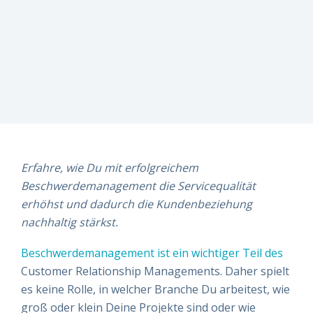
risikomanagement
Sie am
Sie am
Sie am
besten
besten
besten
Live-
direkt einen
direkt einen
direkt einen
Einblicke
Termin – wir
Termin – wir
Termin – wir
finden es
finden es
finden es
gemeinsam
gemeinsam
gemeinsam
heraus!
heraus!
heraus!
Jetzt
Jetzt
Jetzt
Demo
Demo
Demo
buchen!
buchen!
buchen!
Erfahre, wie Du mit erfolgreichem
Beschwerdemanagement die Servicequalität
erhöhst und dadurch die Kundenbeziehung
nachhaltig stärkst.
Beschwerdemanagement ist ein wichtiger Teil des
Customer Relationship Managements. Daher spielt
es keine Rolle, in welcher Branche Du arbeitest, wie
groß oder klein Deine Projekte sind oder wie