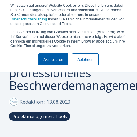
Termin vereinbaren
+49 (0) 89 512 65 100
Wir setzen auf unserer Website Cookies ein. Diese helfen uns dabei
unser Onlineangebot zu verbessern und wirtschaftlich zu betreiben.
Sie können dies akzeptieren oder ablehnen. In unserer
Datenschutzerklärung
finden Sie sämtliche Informationen zu den von
uns eingesetzten Cookies und Tools.
Falls Sie der Nutzung von Cookies nicht zustimmen (Ablehnen), wird
Was
Die
Insights
Was
Machen
Machen
Machen
Ihr Surfverhalten auf dieser Webseite nicht nachverfolgt. Es wird aber
Blog
Unternehmensgröße
Über Uns (Geschichte)
Plattform Überblick
Produkte
Branche
dennoch ein individuelles Cookie in Ihrem Browser abgelegt, um Ihre
Die Kundenbeziehung
Sie den
Sie den
Sie den
möchten
Can
&
uns
Cookie-Einstellungen zu vermerken.
Integrationen
Whitepaper & eBooks
Warum Can Do
Enterprise
Ressourcen-
Maschinen
ersten
ersten
ersten
Sie
Do
Best
auszeichnet
stärken durch
und
und
Akzeptieren
Ablehnen
Schritt
Schritt
Schritt
Mittelstand
Partner
Reporting & BI
Hybride Mastercalss
steuern
Plattform
Practices
Skill-
Anlagenba
professionelles
zu
zu
zu
KI-Funktionalität
Webinare & Videos
Zertifizierungen
oder
Management
mehr
mehr
mehr
IT &
Beschwerdemanageme
optimieren?
Effizienz!
Effizienz!
Effizienz!
Sicherheit & Hosting
Nachhaltigkeit
Wissen-Wiki
Portfolio-
Software
&
Sind Sie
Sind Sie
Sind Sie
Karriere
Anwender der Can Do Software
Redaktion
:
13.08.2020
Projekt-
neugierig,
neugierig,
neugierig,
FAQs
ob Can Do
ob Can Do
ob Can Do
Management
Projektmanagement Tools
Ihre
Ihre
Ihre
Newsletter
Controlling
Anforderungen
Anforderungen
Anforderungen
erfüllt?
erfüllt?
erfüllt?
&
Vereinbaren
Vereinbaren
Vereinbaren